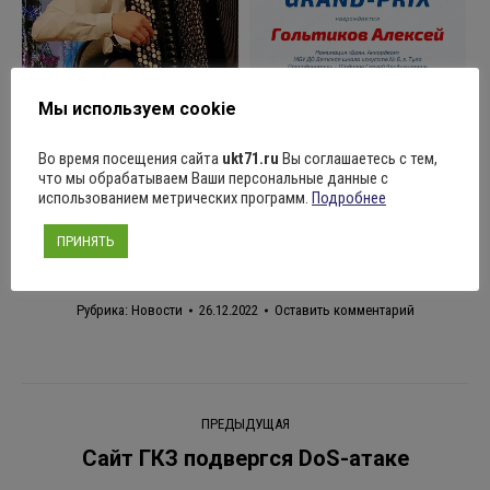
Мы используем cookie
Во время посещения сайта
ukt71.ru
Вы соглашаетесь с тем,
что мы обрабатываем Ваши персональные данные с
Поделиться
использованием метрических программ.
Подробнее
ПРИНЯТЬ
Рубрика:
Новости
26.12.2022
Оставить комментарий
Навигация
ПРЕДЫДУЩАЯ
по
Сайт ГКЗ подвергся DoS-атаке
Предыдущая
запись: