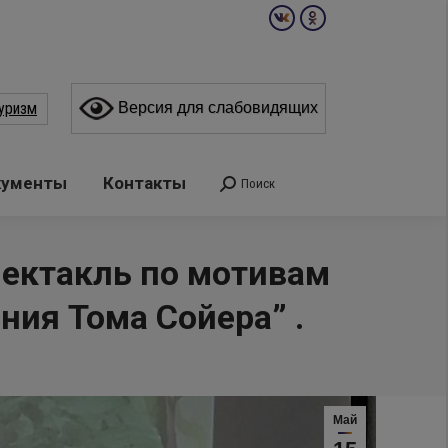
Вконтакте
Одноклассники
page
page
opens
opens
уризм
Версия для слабовидящих
in
in
new
new
window
window
кументы
Контакты
Поиск
Поиск:
ектакль по мотивам
ия Тома Сойера” .
Май