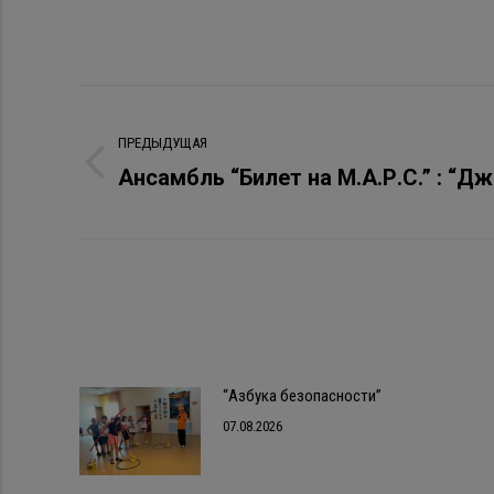
Навигация
ПРЕДЫДУЩАЯ
по
Ансамбль “Билет на М.А.Р.С.” : “Д
Предыдущая
записям
запись:
“Азбука безопасности”
07.08.2026