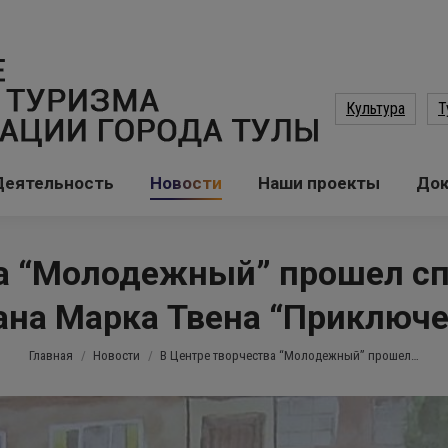
Культура
Т
Деятельность
Новости
Наши проекты
До
ва “Молодежный” прошел сп
ана Марка Твена “Приключен
Вы здесь:
Главная
Новости
В Центре творчества “Молодежный” прошел…