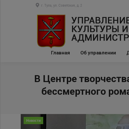
г. Тула, ул. Советская, д. 2
Главная
Об управлении
В Центре творчест
бессмертного ром
Новости