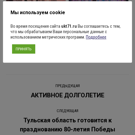
Мы используем cookie
Поделиться
Во время посещения сайта
ukt71.ru
Вы соглашаетесь с тем,
что мы обрабатываем Ваши персональные данные с
использованием метрических программ.
Подробнее
ПРИНЯТЬ
Рубрика:
Новости
03.04.2025
Оставить комментарий
Навигация
ПРЕДЫДУЩАЯ
по
АКТИВНОЕ ДОЛГОЛЕТИЕ
Предыдущая
запись:
записям
СЛЕДУЮЩАЯ
Тульская область готовится к
Следующая
празднованию 80-летия Победы
запись: