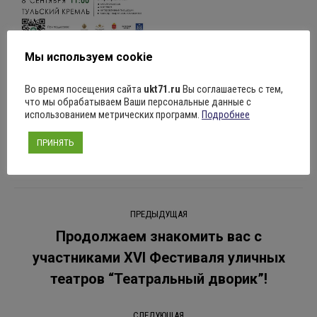
Поделиться
Мы используем cookie
Во время посещения сайта
ukt71.ru
Вы соглашаетесь с тем,
что мы обрабатываем Ваши персональные данные с
использованием метрических программ.
Подробнее
Рубрика:
Новости
05.09.2024
Оставить комментарий
ПРИНЯТЬ
Навигация
ПРЕДЫДУЩАЯ
по
Продолжаем знакомить вас с
участниками XVI Фестиваля уличных
Предыдущая
записям
запись:
театров “Театральный дворик”!
СЛЕДУЮЩАЯ