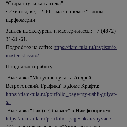
“Старая тульская аптека”
• 23июня, вс, 12:00 – мастер-класс “Тайны
парфюмерии”
Запись на экскурсии и мастер-классы: +7 (4872)
31-26-61.
Подробнее на сайте:
https://tiam-tula.ru/raspisanie-
master-klassov/
Продолжают работу:
Выставка “Мы ушли гулять. Андрей
Ветрогонский. Графика” в Доме Крафта:
https://tiam-tula.ru/portfolio_page/my-ushli-gulyat-
a..
Выставка “Так (не) бывает” в Нимфозориуме:
https://tiam-tula.ru/portfolio_page/tak-ne-byvaet/
“Старая тульская аптека”/мини-выставка