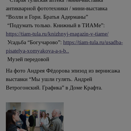
антикварной фототехники / мини-выставка
“Волли и Гори. Братья Адерманы”
“Подумать только. Книжный в ТИАМе”:
https://tiam-tula.ru/knizhnyj-magazin-v-tiame/
Усадьба “Богучарово”:
https://tiam-tula.ru/usadba-
pisatelya-xomyakova-a-s-b..
Музей передовой
На фото Андрея Фёдорова эпизод из вернисажа
выставки “Мы ушли гулять. Андрей
Ветрогонский. Графика” в Доме Крафта.