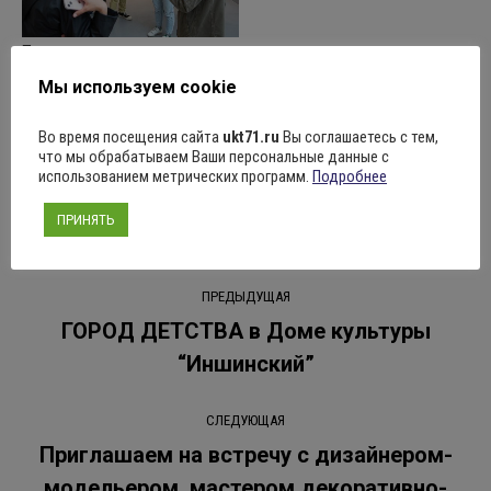
Поделиться
Мы используем cookie
Во время посещения сайта
ukt71.ru
Вы соглашаетесь с тем,
что мы обрабатываем Ваши персональные данные с
использованием метрических программ.
Подробнее
Рубрика:
Новости
17.06.2024
Оставить комментарий
ПРИНЯТЬ
Навигация
ПРЕДЫДУЩАЯ
по
ГОРОД ДЕТСТВА в Доме культуры
Предыдущая
“Иншинский”
записям
запись:
СЛЕДУЮЩАЯ
Приглашаем на встречу с дизайнером-
модельером, мастером декоративно-