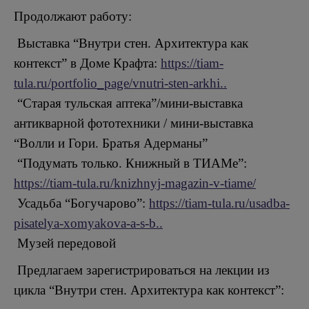
Продолжают работу:
Выставка “Внутри стен. Архитектура как
контекст” в Доме Крафта:
https://tiam-
tula.ru/portfolio_page/vnutri-sten-arkhi..
“Старая тульская аптека”/мини-выставка
антикварной фототехники / мини-выставка
“Волли и Гори. Братья Адерманы”
“Подумать только. Книжный в ТИАМе”:
https://tiam-tula.ru/knizhnyj-magazin-v-tiame/
Усадьба “Богучарово”:
https://tiam-tula.ru/usadba-
pisatelya-xomyakova-a-s-b..
Музей передовой
Предлагаем зарегистрироваться на лекции из
цикла “Внутри стен. Архитектура как контекст”: