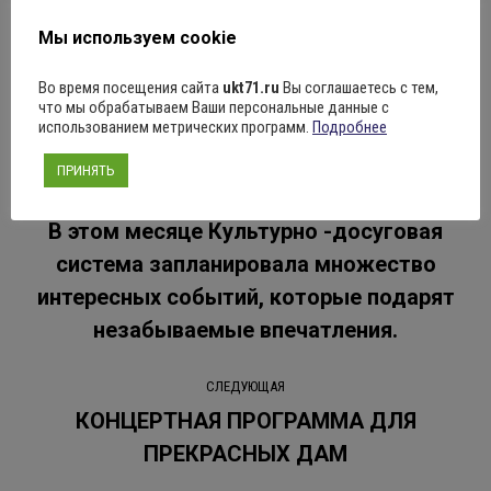
Мы используем cookie
Рубрика:
Новости
10.03.2025
Оставить комментарий
Во время посещения сайта
ukt71.ru
Вы соглашаетесь с тем,
что мы обрабатываем Ваши персональные данные с
использованием метрических программ.
Подробнее
Навигация
ПРИНЯТЬ
ПРЕДЫДУЩАЯ
по
В этом месяце Культурно -досуговая
система запланировала множество
записям
Предыдущая
интересных событий, которые подарят
запись:
незабываемые впечатления.
СЛЕДУЮЩАЯ
КОНЦЕРТНАЯ ПРОГРАММА ДЛЯ
Следующая
ПРЕКРАСНЫХ ДАМ
запись: