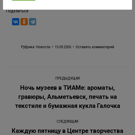
Поделиться
Рубрика:
Новости
15.05.2026
Оставить комментарий
Навигация
ПРЕДЫДУЩАЯ
по
Ночь музеев в ТИАМе: ароматы,
гравюры, Альметьевск, печать на
Предыдущая
записям
запись:
текстиле и бумажная кукла Галочка
СЛЕДУЮЩАЯ
Каждую пятницу в Центре творчества