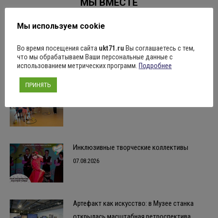
МЫ ВМЕСТЕ
Следующая
запись:
Мы используем cookie
Во время посещения сайта
ukt71.ru
Вы соглашаетесь с тем,
Похожие записи
что мы обрабатываем Ваши персональные данные с
использованием метрических программ.
Подробнее
ПРИНЯТЬ
“Азбука безопасности”
07.08.2026
Инклюзивные творческие коллективы
07.08.2026
Артефакт как искусство: в Музее станка
открылась масштабная ретроспектива