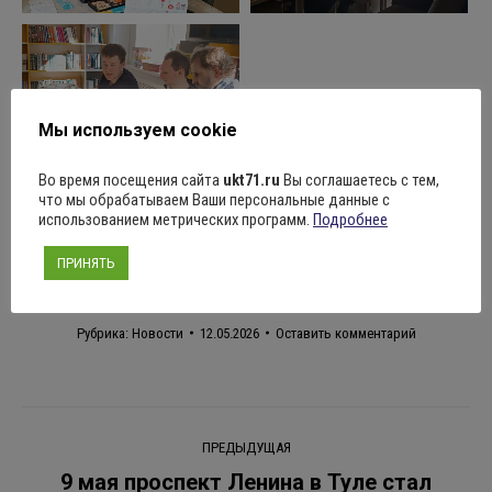
Мы используем cookie
Во время посещения сайта
ukt71.ru
Вы соглашаетесь с тем,
что мы обрабатываем Ваши персональные данные с
Поделиться
использованием метрических программ.
Подробнее
ПРИНЯТЬ
Рубрика:
Новости
12.05.2026
Оставить комментарий
Навигация
ПРЕДЫДУЩАЯ
по
9 мая проспект Ленина в Туле стал