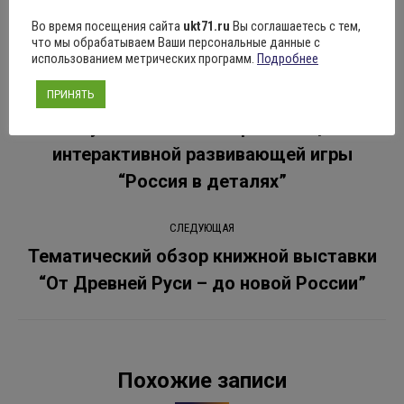
Рубрика:
Новости
08.06.2022
Оставить комментарий
Во время посещения сайта
ukt71.ru
Вы соглашаетесь с тем,
что мы обрабатываем Ваши персональные данные с
использованием метрических программ.
Подробнее
Навигация
ПРИНЯТЬ
ПРЕДЫДУЩАЯ
по
В Туле состоялась презентация
интерактивной развивающей игры
Предыдущая
записям
запись:
“Россия в деталях”
СЛЕДУЮЩАЯ
Тематический обзор книжной выставки
Следующая
“От Древней Руси – до новой России”
запись:
Похожие записи