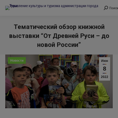
Поис
Поиск:
Тематический обзор книжной
выставки “От Древней Руси – до
новой России”
Вы здесь:
Новости
Июн
8
2022