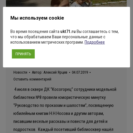
Мы используем cookie
Во время посещения сайта
ukt71.ru
Вы соглашаетесь с тем,
что мы обрабатываем Ваши персональные данные с
использованием метрических программ.
Подробнее
“Руководство по проказам и
ПРИНЯТЬ
шалостям”
Новости
Автор:
Алексей Ярцев
04.07.2019
Оставить комментарий
4 июля в сквере ДК “Косогорец” сотрудники модельной
библиотеки №8 провели юмористическую минутку
“Руководство по проказам и шалостям”, посвященную
юбилейным книгам Н.Н.Носова и другим авторам,
писавшим веселые рассказы и повести для детей и
подростков. Каждый посетивший библиосквер нашёл