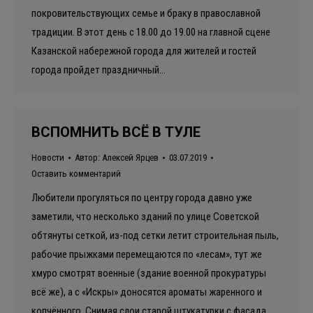
покровительствующих семье и браку в православной
традиции. В этот день с 18.00 до 19.00 на главной сцене
Казанской набережной города для жителей и гостей
города пройдет праздничный…
ВСПОМНИТЬ ВСЁ В ТУЛЕ
Новости
Автор:
Алексей Ярцев
03.07.2019
Оставить комментарий
Любители прогуляться по центру города давно уже
заметили, что несколько зданий по улице Советской
обтянуты сеткой, из-под сетки летит строительная пыль,
рабочие прыжками перемещаются по «лесам», тут же
хмуро смотрят военные (здание военной прокуратуры
всё же), а с «Искры» доносятся ароматы жаренного и
копчённого. Снимая слои старой штукатурки с фасада,