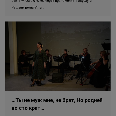
сайте vk.cc/cWYQY0; через приложение “Госуслуги.
Решаем вместе”; с…
…Ты не муж мне, не брат, Но родней
во сто крат…