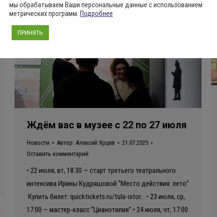
мы обрабатываем Ваши персональные данные с использованием
метрических программ.
Подробнее
ПРИНЯТЬ
Ждём вас в музее с 22 по 27 июля
Новости
Автор:
Алексей Ярцев
21.07.2025
Оставить комментарий
• 22 июля, вт, 18:30 — старт третьего театрального
интенсива Ирины Кудряшовой “Место действия: лето”
Купить билет: quicktickets.ru/tula-istor… • 23 июля, ср,
17:00 — мастер-класс “Цианотипия” • 24 июля, чт, 17:00