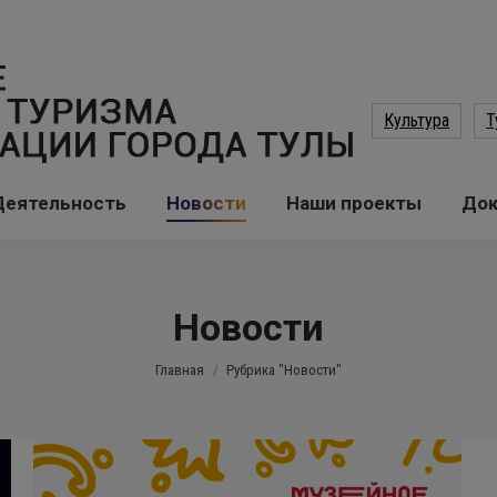
Культура
Т
Деятельность
Новости
Наши проекты
До
Новости
Вы здесь:
Главная
Рубрика "Новости"