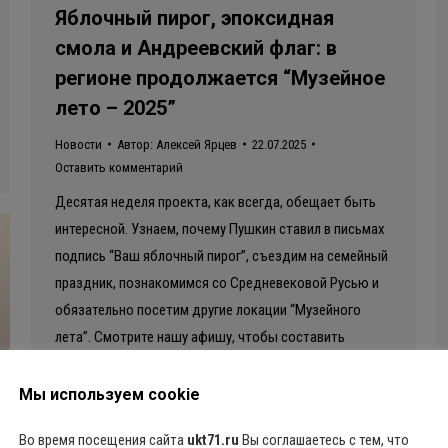
Яблочный пирог, эпоксидная
смола и Андреевский флаг: в
регионе продолжается “Музейное
лето – 2025”
Новости
Автор:
Алексей Ярцев
22.07.2025
Оставить комментарий
Десятая неделя проекта, как всегда, обещает быть
интересной. Узнаем, почему Пушкин ставил в письмах
подпись “Ваш яблочный пирог”, съездим на семейный
праздник, познакомимся со Средневековой Русью и
обязательно посетим другие локации “Музейного
лета”. Смотрите нашу афишу, чтобы составить
идеальную программу на выходные
Мы используем cookie
Во время посещения сайта
ukt71.ru
Вы соглашаетесь с тем, что