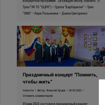
концертной программе “За каждую весну, спасибо” (г.
Тула ГУК ТО “ОЦРК”) – Группа “Барбариски” – Трио
“SMS” – Кира Полынкина – Диана Григоренко
Праздничный концерт “Помнить,
чтобы жить”
Новости
Автор:
Алексей Ярцев
05.05.2023
Оставить комментарий
05 мая 2023 состоялся праздничный концерт