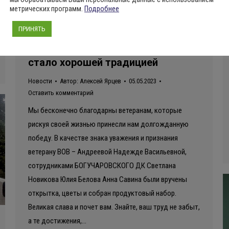
метрических программ.
Подробнее
ПРИНЯТЬ
Поздравление ветеранов на дому
стало хорошей традицией
Новости
Автор:
Алексей Ярцев
05.05.2023
Оставить комментарий
Мы бесконечно благодарны ветеранам, которые
рискуя своей жизнью принесли нам долгожданную
победу. В качестве знака уважения и признания
ветерану ВОВ – Андреевой Надежде Васильевной,
сотрудниками БОГУЧАРОВСКОГО ДК Светлана
Новикова Юлия Белова Анна Савина были вручены
открытка, цветы и собран продуктовый набор.
Великая слава и почет вам. Знайте, ваш труд не забыт,
а те достижения,…