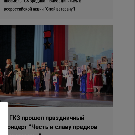
ансамбль “Смородина” присоединились к
всероссийской акции “Спой ветерану”!
В ГКЗ прошел праздничный
концерт “Честь и славу предков