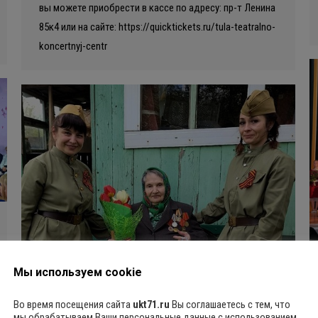
вы можете приобрести в кассе по адресу: пр-т Ленина
85к4 или на сайте: https://quicktickets.ru/tula-teatralno-
koncertnyj-centr
Мы используем cookie
Во время посещения сайта
ukt71.ru
Вы соглашаетесь с тем, что
мы обрабатываем Ваши персональные данные с использованием