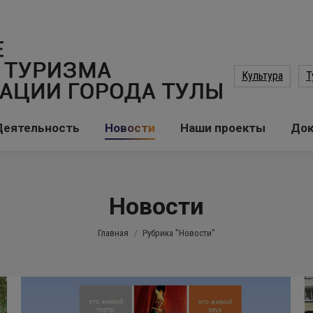
Культура
Т
Деятельность
Новости
Наши проекты
До
Новости
Вы здесь:
Главная
Рубрика "Новости"