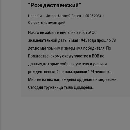
“Рождественский”
Новости
Автор:
Алексей Ярцев
05.05.2023
Оставить комментарий
Никто не забыт и ничто не забыто! Со
знаменательной даты 9 мая 1945 года прошло 78
лет,но мы помним и знаем имя победителя! По
Рождественскому округу участие в ВОВ по
данным,которые собрали учителя и ученики
рождественской школы,приняли 174 человека.
Многие из них награждены орденами и медалями.
Сегодня труженица тыла Домарёва…