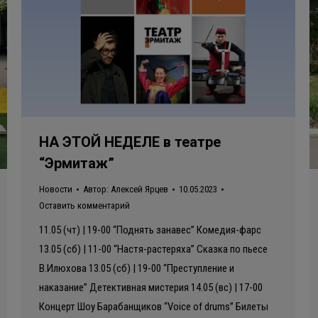
НА ЭТОЙ НЕДЕЛЕ в театре
“Эрмитаж”
Новости
Автор:
Алексей Ярцев
10.05.2023
Оставить комментарий
11.05 (чт) | 19-00 “Поднять занавес” Комедия-фарс
13.05 (сб) | 11-00 “Настя-растеряха” Сказка по пьесе
В.Илюхова 13.05 (сб) | 19-00 “Преступление и
наказание” Детективная мистерия 14.05 (вс) | 17-00
Концерт Шоу Барабанщиков “Voice of drums” Билеты