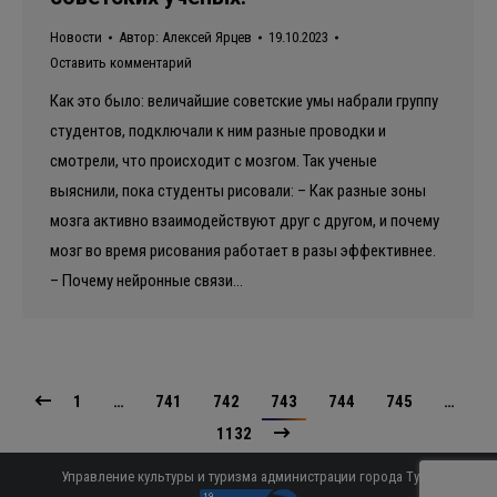
Новости
Автор:
Алексей Ярцев
19.10.2023
Оставить комментарий
Как это было: величайшие советские умы набрали группу
студентов, подключали к ним разные проводки и
смотрели, что происходит с мозгом. Так ученые
выяснили, пока студенты рисовали: – Как разные зоны
мозга активно взаимодействуют друг с другом, и почему
мозг во время рисования работает в разы эффективнее.
– Почему нейронные связи…
1
…
741
742
743
744
745
…
1132
Управление культуры и туризма администрации города Тулы