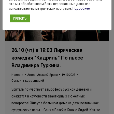
что мы обрабатываем Ваши персональные данные с
использованием метрических программ.
Подробнее
ПРИНЯТЬ
26.10 (чт) в 19:00 Лирическая
комедия “Кадриль” По пьесе
Владимира Гуркина.
Новости
Автор:
Алексей Ярцев
19.10.2023
Оставить комментарий
Зритель почувствует атмосферу русской деревни и
окажется в круговерти авантюрных сюжетных
поворотов! Живут в большом доме на двух половинках
супружеские пары – Саня с Валей и Коля с Лидой. Как-то