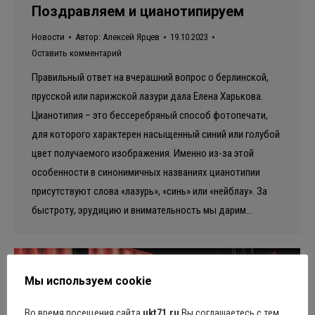
Поздравляем и цианотипируем
Новости
Автор:
Алексей Ярцев
19.10.2023
Оставить комментарий
Правильный ответ на вчерашний вопрос о берлинской,
прусской или парижской лазури дала Елена Харькова.
Цианотипия – это бессеребряный способ фотопечати,
для которого характерен насыщенный синий или голубой
цвет получаемого изображения. Именно из-за этой
особенности в синонимичных названиях цианотипии
присутствуют слова «лазурь», «синь» или «нейблау». За
быстроту, эрудицию и внимательность мы дарим…
Мы используем cookie
Во время посещения сайта
ukt71.ru
Вы соглашаетесь с тем,