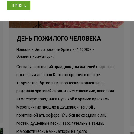
ПРИНЯТЬ
ДЕНЬ ПОЖИЛОГО ЧЕЛОВЕКА
Новости
Автор:
Алексей Ярцев
01.10.2023
Оставить комментарий
Сегодня настоящий праздник для жителей старшего
поколения деревни Коптево прошел в центре
творчества. Артисты и творческие коллективы
радовали зрителей своими выступлениями, наполняя
атмосферу праздника музыкой и яркими красками.
Мероприятие прошло в душевной, теплой ,
позитивной атмосфере. Улыбки не сходили с лиц
гостей, душевные песни, зажигательные танцы,
юмористические миниатюры на долго…