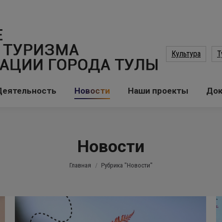
Культура
Т
Деятельность
Новости
Наши проекты
До
Новости
Вы здесь:
Главная
Рубрика "Новости"