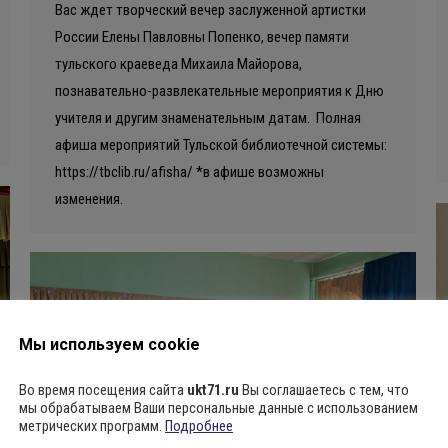
Вас ждет творческий вечер заслуженной артистки
России Елены Павловны Попенко, вечер памяти
тульского краеведа Михаила Майорова,
познавательно-развлекательные мероприятия к Дню
учителя и другим знаменательным датам. Полная
афиша мероприятий Тульской библиотечной системы:
https://tbclib.ru/afisha/ *в афише возможны
изменения.
Мы используем cookie
Во время посещения сайта
ukt71.ru
Вы соглашаетесь с тем, что
мы обрабатываем Ваши персональные данные с использованием
метрических программ.
Подробнее