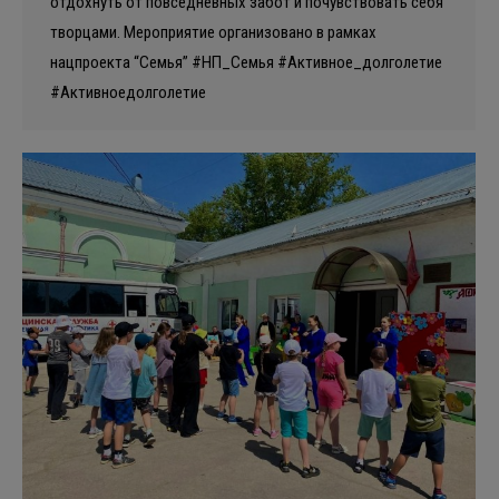
отдохнуть от повседневных забот и почувствовать себя
творцами. Мероприятие организовано в рамках
нацпроекта “Семья” #НП_Семья #Активное_долголетие
#Активноедолголетие