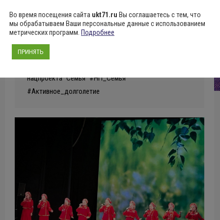
Сегодня в Городском концертном зале на мастер-
Во время посещения сайта
ukt71.ru
Вы соглашаетесь с тем, что
мы обрабатываем Ваши персональные данные с использованием
классе пожилые люди рисовали очаровательных
метрических программ.
Подробнее
новогодних гномов. Такие встречи — лучший рецепт
для отличного настроения и творческой активности в
ПРИНЯТЬ
любом возрасте! Мероприятие организовано в рамках
нацпроекта “Семья” #НП_Семья
#Активное_долголетие