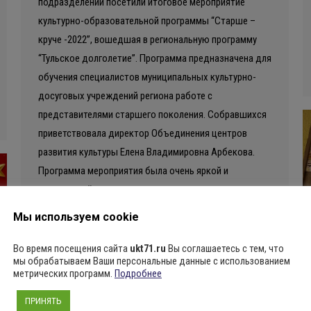
подразделений посетили итоговое мероприятие
культурно-образовательной программы “Старше –
круче -2022”, вошедшая в региональную программу
“Тульское долголетие”. Программа предназначена для
обучения специалистов муниципальных культурно-
досуговых учреждений региона работе с
представителями старшего поколения. Собравшихся
приветствовала директор Объединения центров
развития культуры Елена Владимировна Арбекова.
Программа мероприятия была очень яркой и
насыщенной:…
Мы используем cookie
Во время посещения сайта
ukt71.ru
Вы соглашаетесь с тем, что
мы обрабатываем Ваши персональные данные с использованием
метрических программ.
Подробнее
ПРИНЯТЬ