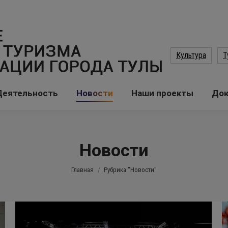
Культура
Т
Деятельность
Новости
Наши проекты
До
Новости
Вы здесь:
Главная
Рубрика "Новости"