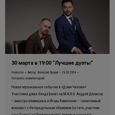
30 марта в 19:00 “Лучшие дуэты”
Новости
Автор:
Алексей Ярцев
26.03.2024
Оставить комментарий
Новое музыкальное событие в «Доме Чехова»!
Участники джаз-бенда Билет на M.A.R.S. Андрей Денисов
– маэстро клавишных и Игорь Каменских – талантливый
вокалист с беспредельным обаянием (кстати, участник
шоу “Голос” на Первом канале), впервые создадут