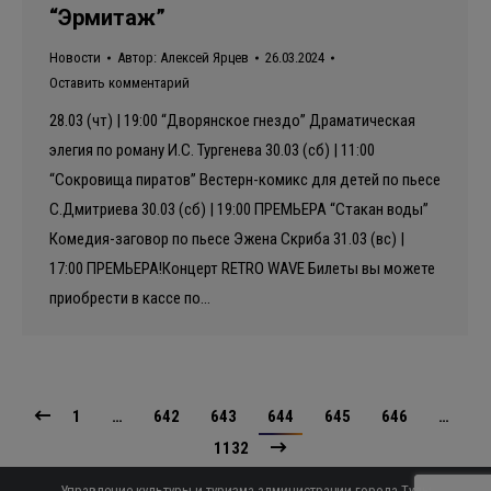
“Эрмитаж”
Новости
Автор:
Алексей Ярцев
26.03.2024
Оставить комментарий
28.03 (чт) | 19:00 “Дворянское гнездо” Драматическая
элегия по роману И.С. Тургенева 30.03 (сб) | 11:00
“Сокровища пиратов” Вестерн-комикс для детей по пьесе
С.Дмитриева 30.03 (сб) | 19:00 ПРЕМЬЕРА “Стакан воды”
Комедия-заговор по пьесе Эжена Скриба 31.03 (вс) |
17:00 ПРЕМЬЕРА!Концерт RETRO WAVE Билеты вы можете
приобрести в кассе по…
1
…
642
643
644
645
646
…
1132
Управление культуры и туризма администрации города Тулы