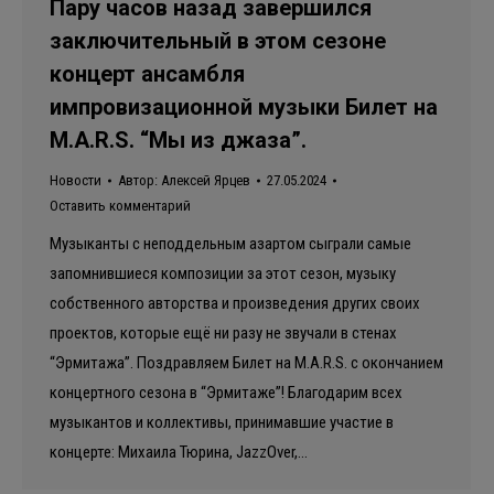
Пару часов назад завершился
заключительный в этом сезоне
концерт ансамбля
импровизационной музыки Билет на
M.A.R.S. “Мы из джаза”.
Новости
Автор:
Алексей Ярцев
27.05.2024
Оставить комментарий
Музыканты с неподдельным азартом сыграли самые
запомнившиеся композиции за этот сезон, музыку
собственного авторства и произведения других своих
проектов, которые ещё ни разу не звучали в стенах
“Эрмитажа”. Поздравляем Билет на M.A.R.S. с окончанием
концертного сезона в “Эрмитаже”! Благодарим всех
музыкантов и коллективы, принимавшие участие в
концерте: Михаила Тюрина, JazzOver,…