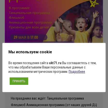
Мы используем cookie
29 мая в 17:00 пройдёт праздничная
Во время посещения сайта
ukt71.ru
Вы соглашаетесь с тем,
что мы обрабатываем Ваши персональные данные с
программа, посвященная дню
использованием метрических программ.
Подробнее
защиты детей!
ПРИНЯТЬ
Новости
Автор:
Алексей Ярцев
29.05.2024
Оставить комментарий
На празднике вас ждёт: Танцевальная программа
Флешмоб Анимационная программа (от наших друзей ДЦ