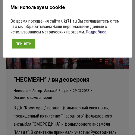
Мы используем cookie
Во время посещения сайта
ukt71.ru
Вы соглашаетесь с тем,
что мы обрабатываем Ваши персональные данные с
использованием метрических программ.
Подробнее
ПРИНЯТЬ
“НЕСМЕЯН” / видеоверсия
Новости
Автор:
Алексей Ярцев
29.03.2022
Оставить комментарий
В ДК “Косогорец” прошел фольклорный спектакль,
посвященный пятилетию “Народного” фольклорного
ансамбля “СМОРОДИНА” и фольклорного ансамбля
“Млада”. В спектакле принимали участие: Руководитель