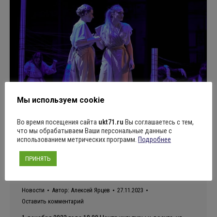
Мы используем cookie
Во время посещения сайта
ukt71.ru
Вы соглашаетесь с тем,
что мы обрабатываем Ваши персональные данные с
использованием метрических программ.
Подробнее
УНИКАЛЬНЫЙ СПЕКТАЛЬ “ТЕЗЕЙ ”
от Театр-студия “МЮСЛИ” и его
ПРИНЯТЬ
друзья.
Новости
Автор:
Алексей Ярцев
27.11.2023
Оставить комментарий