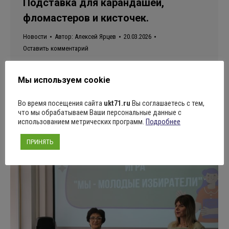
Подставка для карандашей,
фломастеров и кисточек.
Новости
Автор:
Алексей Ярцев
20.03.2026
Оставить комментарий
В пункте временного размещения дети создавали
Мы используем cookie
интересную поделку — подставку для карандашей,
фломастеров и кисточек. Она выполнена в форме
Во время посещения сайта
ukt71.ru
Вы соглашаетесь с тем,
кошечки из втулок. Получилось не только красиво, но и
что мы обрабатываем Ваши персональные данные с
полезно для хранения мелочей. Источник: Центральная
использованием метрических программ.
Подробнее
городская библиотека имени Л.Н.Толстого
ПРИНЯТЬ