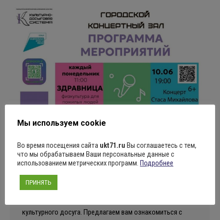
Мы используем cookie
Во время посещения сайта
ukt71.ru
Вы соглашаетесь с тем,
АФИША МЕРОПРИЯТИЙ
что мы обрабатываем Ваши персональные данные с
использованием метрических программ.
Подробнее
Новости
Автор:
Алексей Ярцев
10.06.2025
Оставить комментарий
ПРИНЯТЬ
Настало время насладиться уютной атмосферой
культурного досуга. Предлагаем вам ознакомиться с