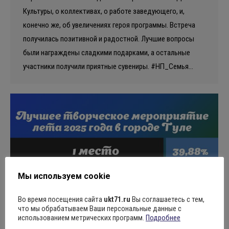
Культуры, о коллективах, о работе заведующего, и,
конечно же, об увеличениях героя программы. Встреча
получилась позитивной и радостной. Лучшие вопросы
были награждены сладкими подарками, а остальные
участники получили приятные сувениры. #НП_Семья…
Мы используем cookie
Во время посещения сайта
ukt71.ru
Вы соглашаетесь с тем,
что мы обрабатываем Ваши персональные данные с
использованием метрических программ.
Подробнее
Завершилось голосование за