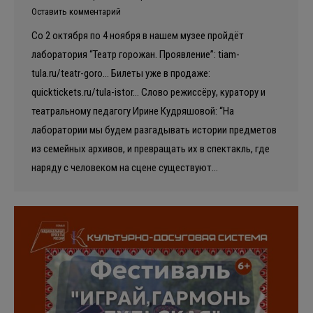
Оставить комментарий
Со 2 октября по 4 ноября в нашем музее пройдёт
лаборатория “Театр горожан. Проявление”: tiam-
tula.ru/teatr-goro… Билеты уже в продаже:
quicktickets.ru/tula-istor… Слово режиссёру, куратору и
театральному педагогу Ирине Кудряшовой: “На
лаборатории мы будем разгадывать истории предметов
из семейных архивов, и превращать их в спектакль, где
наряду с человеком на сцене существуют…