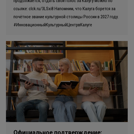
продолжается, отдать свой голос за Калугу можно по
ссылке: clck.ru/3LSxi8 Напомним, что Калуга борется за
почётное звание культурной столицы России в 2027 году.
#ИнновационныйКультурныйЦентрвКалуге
Официальное подтверждение: