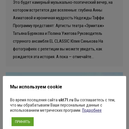
Это будет камерный музыкально-поэтический вечер, на
котором встретятся две вселенные: глубина Анны
Ахматовой и ироничная мудрость Надежды Тэффи.
Программу представят: Артисты театра «Эрмитаж»
Татьяна Бурякова и Полина Ужегова Руководитель
струнного ансамбля EL CLASSIC Юлия Синькова На
фотографиях с репетиции вы можете увидеть, как
рождается эта история. А пока — отмечайте…
Мы используем cookie
Во время посещения сайта
ukt71.ru
Вы соглашаетесь с тем,
что мы обрабатываем Ваши персональные данные с
использованием метрических программ.
Подробнее
ПРИНЯТЬ