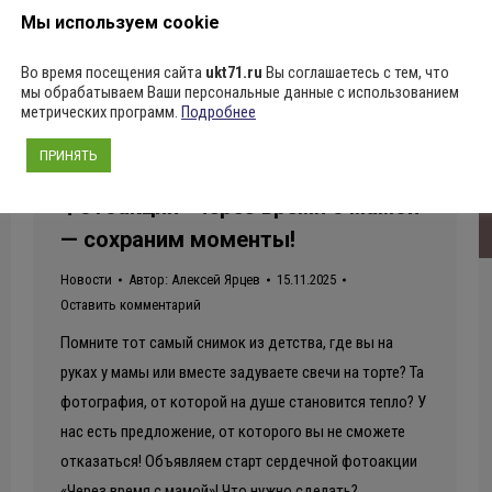
Мы используем cookie
Во время посещения сайта
ukt71.ru
Вы соглашаетесь с тем, что
мы обрабатываем Ваши персональные данные с использованием
метрических программ.
Подробнее
ПРИНЯТЬ
Фотоакция “Через время с мамой”
— сохраним моменты!
Новости
Автор:
Алексей Ярцев
15.11.2025
Оставить комментарий
Помните тот самый снимок из детства, где вы на
руках у мамы или вместе задуваете свечи на торте? Та
фотография, от которой на душе становится тепло? У
нас есть предложение, от которого вы не сможете
отказаться! Объявляем старт сердечной фотоакции
«Через время с мамой»! Что нужно сделать?