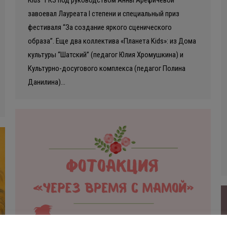
завоевал Лауреата I степени и специальный приз
фестиваля “За создание яркого сценического
образа”. Еще два коллектива «Планета Kids»: из Дома
культуры “Шатский” (педагог Юлия Хромушкина) и
Культурно-досугового комплекса (педагог Полина
Данилина)…