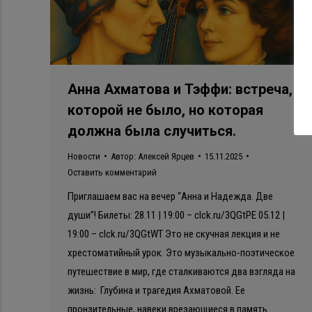
Анна Ахматова и Тэффи: встреча,
которой не было, но которая
должна была случиться.
Новости
Автор:
Алексей Ярцев
15.11.2025
Оставить комментарий
Приглашаем вас на вечер “Анна и Надежда. Две
души”! Билеты: 28.11 | 19:00 – clck.ru/3QGtPE 05.12 |
19:00 – clck.ru/3QGtWT Это не скучная лекция и не
хрестоматийный урок. Это музыкально-поэтическое
путешествие в мир, где сталкиваются два взгляда на
жизнь: Глубина и трагедия Ахматовой. Ее
пронзительные, навеки врезающиеся в память