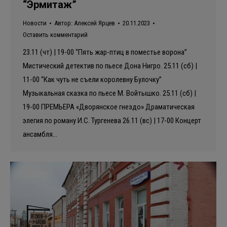
“Эрмитаж”
Новости
Автор:
Алексей Ярцев
20.11.2023
Оставить комментарий
23.11 (чт) | 19-00 “Пять жар-птиц в поместье ворона”
Мистический детектив по пьесе Дона Нигро. 25.11 (сб) |
11-00 “Как чуть не съели королевну Булочку”
Музыкальная сказка по пьесе М. Войтышко. 25.11 (сб) |
19-00 ПРЕМЬЕРА «Дворянское гнездо» Драматическая
элегия по роману И.С. Тургенева 26.11 (вс) | 17-00 Концерт
ансамбля…