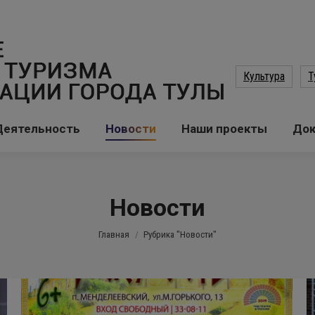
Культура
Т
Деятельность
Новости
Наши проекты
До
Новости
Вы здесь:
Главная
Рубрика "Новости"