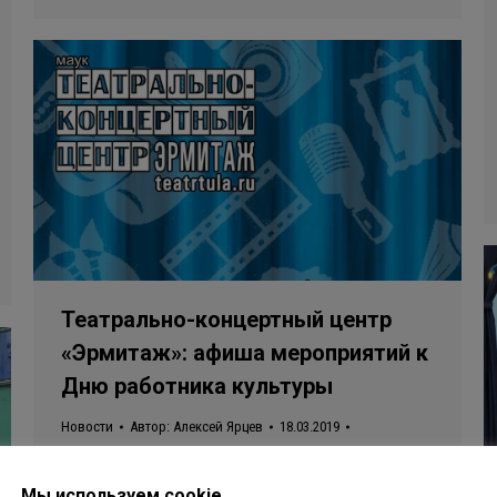
Театрально-концертный центр
«Эрмитаж»: афиша мероприятий к
Дню работника культуры
Новости
Автор:
Алексей Ярцев
18.03.2019
Оставить комментарий
Друзья! Совсем скоро мы будем праздновать День
Мы используем cookie