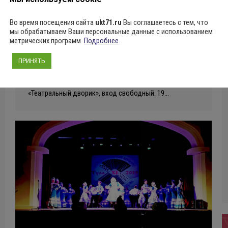
работника культуры! Но для празднование без вас,
Во время посещения сайта
ukt71.ru
Вы соглашаетесь с тем, что
наших дорогих зрителей, немыслимо! Поэтому мы
мы обрабатываем Ваши персональные данные с использованием
решили на следующей неделе сделать для вас
метрических программ.
Подробнее
интересные мероприятия! Итак, программа: 18 марта,
ПРИНЯТЬ
19:00 – интереснейшая лекция «История русского
театра», автор и ведущая Юлия Штукина. Арт-кафе
«Театральный дворик», вход свободный. 19…