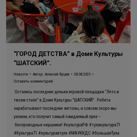
“ГОРОД ДЕТСТВА” в Доме Культуры
“ШАТСКИЙ”.
Новости
Автор:
Алексей Ярцев
28.08.2025
Оставить комментарий
Остались последние деньки игровой площадки “Лето в
твоем стиле” в Доме Культуры “ШАТСКИЙ”. ️Ребята
зарабатывают последние жетоны, и совсем скоро мы
узнаем, кто получит самый ожидаемый приз –
беспроводные наушники! #культураРФ #тулакультура71
#Культура71 #культуравтуле #МАУККДС #большаяТула