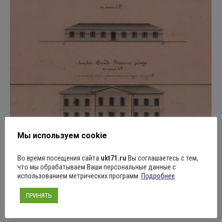
Мы используем cookie
Во время посещения сайта
ukt71.ru
Вы соглашаетесь с тем,
что мы обрабатываем Ваши персональные данные с
использованием метрических программ.
Подробнее
“Другая почва. Комментарии”:
мастерская, известная и в России, и
ПРИНЯТЬ
в Европе