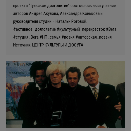
проекта “Тульское долголетие” состоялось выступление
авторов Андрея Акулова, Александра Конькова и
руководителя студии – Натальи Роговой.
#активное_долголетие #культурный_перекрëсток #Вега
#студия_Вега #НП_семья #позия #авторская_поэзия
Источник: ЦЕНТР КУЛЬТУРЫ И ДОСУГА