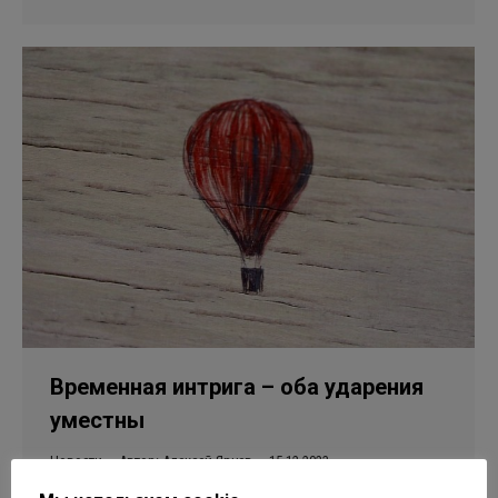
Временная интрига – оба ударения
уместны
Новости
Автор:
Алексей Ярцев
15.12.2023
Оставить комментарий