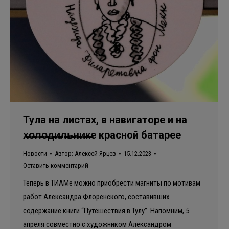
Тула на листах, в навигаторе и на
х̶о̶л̶о̶д̶и̶л̶ь̶н̶и̶к̶е красной батарее
Новости
Автор:
Алексей Ярцев
15.12.2023
Оставить комментарий
Теперь в ТИАМе можно приобрести магниты по мотивам
работ Александра Флоренского, составивших
содержание книги “Путешествия в Тулу”. Напомним, 5
апреля совместно с художником Александром