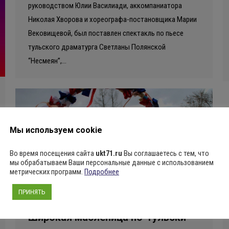
руководством Юлии Василиади, аккомпаниатора
Николая Хворова и хореографа-постановщика Марии
Вековищевой, был поставлен спектакль по пьесе
тульского драматурга Светланы Полянской
“Несмеян”,…
Мы используем cookie
Во время посещения сайта
ukt71.ru
Вы соглашаетесь с тем, что
мы обрабатываем Ваши персональные данные с использованием
метрических программ.
Подробнее
ПРИНЯТЬ
Широкая масленица по-тульски