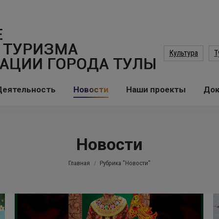
Культура
Т
Деятельность
Новости
Наши проекты
До
Новости
Вы здесь:
Главная
Рубрика "Новости"