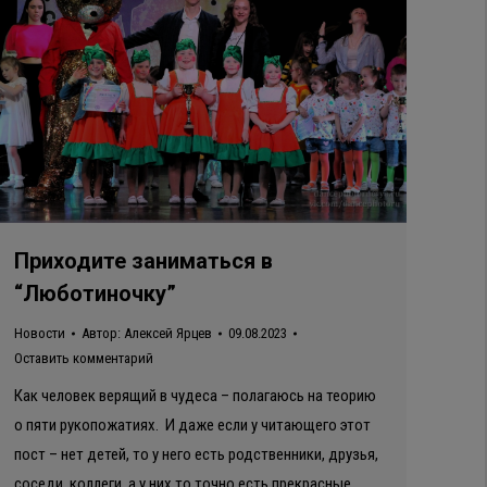
Приходите заниматься в
“Люботиночку”
Новости
Автор:
Алексей Ярцев
09.08.2023
Оставить комментарий
Как человек верящий в чудеса – полагаюсь на теорию
о пяти рукопожатиях. И даже если у читающего этот
пост – нет детей, то у него есть родственники, друзья,
соседи, коллеги, а у них то точно есть прекрасные