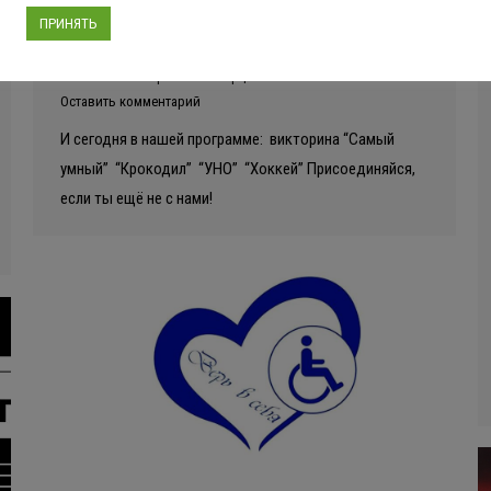
ГОРОД ДЕТСТВА День
ПРИНЯТЬ
настольных игр в селе Алёшня
Новости
Автор:
Алексей Ярцев
08.08.2023
Оставить комментарий
И сегодня в нашей программе: викторина “Самый
умный” “Крокодил” “УНО” “Хоккей” Присоединяйся,
если ты ещё не с нами!