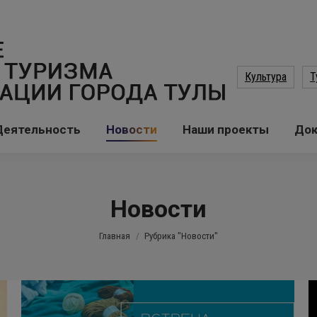
Культура
Т
Деятельность
Новости
Наши проекты
До
Новости
Вы здесь:
Главная
Рубрика "Новости"