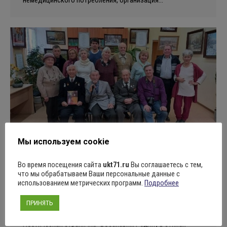
Мы используем cookie
Поэтическая страничка “Восславим
Во время посещения сайта
ukt71.ru
Вы соглашаетесь с тем,
что мы обрабатываем Ваши персональные данные с
Родину в стихах”
использованием метрических программ.
Подробнее
Новости
Автор:
Алексей Ярцев
17.10.2022
ПРИНЯТЬ
Оставить комментарий
Поэтическая страничка “Восславим Родину в стихах”