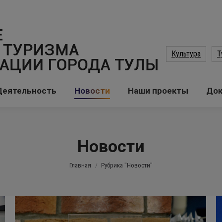
Культура
Т
Деятельность
Новости
Наши проекты
До
Новости
Вы здесь:
Главная
Рубрика "Новости"