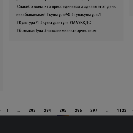
Спасибо всем, кто присоединился и сделал этот день
незабываемым! #культураРФ #тулакультура71
#Культура71 #культуравтуле #МАУККДС
#большаяТула #наполнижизньтворчеством…
1
…
293
294
295
296
297
…
1133