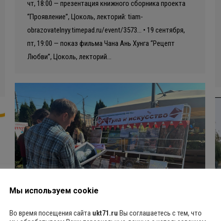
чт, 18:00 — презентация книжного сборника проекта
“Проявление”, Цоколь, лекторий: tiam-
obrazovatelnyy.timepad.ru/event/3573… • 19 сентября,
пт, 19:00 — показ фильма Чана Ань Хунга “Рецепт
Любви”, Цоколь, лекторий…
Мы используем cookie
Во время посещения сайта
ukt71.ru
Вы соглашаетесь с тем, что