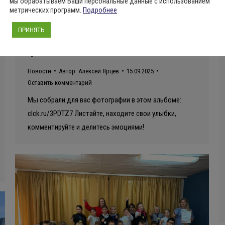
мы обрабатываем Ваши персональные данные с использованием
метрических программ.
Подробнее
Остались самые тёплые
ПРИНЯТЬ
воспоминания от нашего
Фестиваля!
Новости
Автор:
Алексей Ярцев
15.09.2025
Оставить комментарий
Мы собрали для вас фотографии в этом альбоме:
clck.ru/3PDTZ7 Листайте, находите свои улыбки,
комментируйте и делитесь эмоциями!