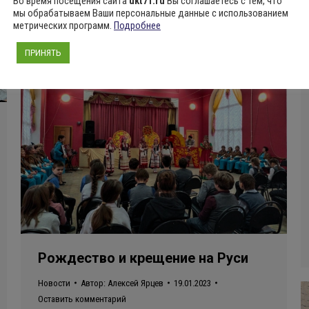
Во время посещения сайта
ukt71.ru
Вы соглашаетесь с тем, что
мы обрабатываем Ваши персональные данные с использованием
метрических программ.
Подробнее
ПРИНЯТЬ
Рождество и крещение на Руси
Новости
Автор:
Алексей Ярцев
19.01.2023
Оставить комментарий