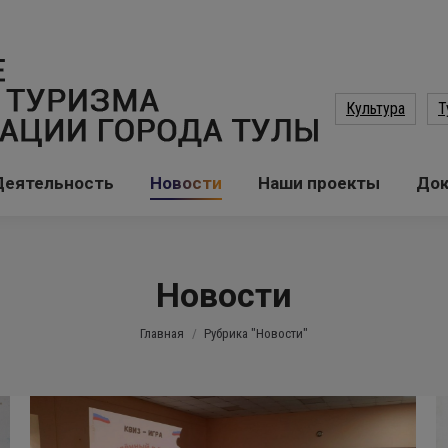
Культура
Т
Деятельность
Новости
Наши проекты
До
Новости
Вы здесь:
Главная
Рубрика "Новости"