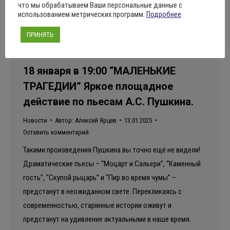
что мы обрабатываем Ваши персональные данные с
использованием метрических программ.
Подробнее
ПРИНЯТЬ
18 января в 19:00 “МАЛЕНЬКИЕ
ТРАГЕДИИ” Яркое площадное
действие по пьесам А.С. Пушкина.
Новости
Автор:
Алексей Ярцев
13.01.2025
Оставить комментарий
Такими произведения Пушкина вы точно ещё не видели!
Драматические пьесы – “Моцарт и Сальери”, “Каменный
гость”, “Скупой рыцарь” и “Пир во время чумы” –
предстанут в неожиданном свете. Перекликаясь с
современностью, старинные истории оживут и
предстанут на удивление актуальными в наше время.