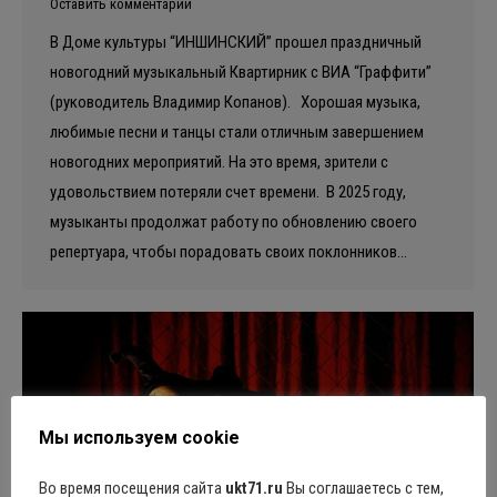
Оставить комментарий
В Доме культуры “ИНШИНСКИЙ” прошел праздничный
новогодний музыкальный Квартирник с ВИА “Граффити”
(руководитель Владимир Копанов). Хорошая музыка,
любимые песни и танцы стали отличным завершением
новогодних мероприятий. На это время, зрители с
удовольствием потеряли счет времени. ️ В 2025 году,
музыканты продолжат работу по обновлению своего
репертуара, чтобы порадовать своих поклонников…
Мы используем cookie
Во время посещения сайта
ukt71.ru
Вы соглашаетесь с тем,