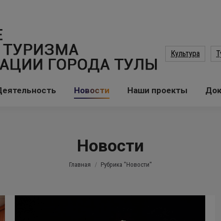
Культура
Т
Деятельность
Новости
Наши проекты
До
Новости
Вы здесь:
Главная
Рубрика "Новости"