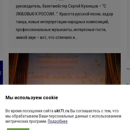
руководитель, балетмейстер Сергей Кузнецов – “С
ЛЮБОВЬЮ К РОССИИ…”. Красота русской песни, задор
танца, новые интерпретации народных композиций,
профессиональные музыканты, интересные гости,
живой звук – вот, что отличило и…
Мы используем cookie
Во время посещения сайта
ukt71.ru
Вы соглашаетесь с тем, что
мы обрабатываем Ваши персональные данные с использованием
метрических программ.
Подробнее