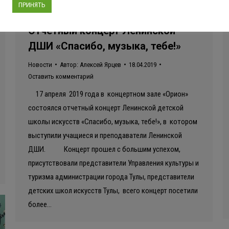
ПРИНЯТЬ
Отчетный концерт Ленинской
ДШИ «Спасибо, музыка, тебе!»
Новости
Автор:
Алексей Ярцев
18.04.2019
Оставить комментарий
17 апреля 2019 года в концертном зале «Орион»
состоялся отчетный концерт Ленинской детской
школы искусств «Спасибо, музыка, тебе!», в котором
выступили учащиеся и преподаватели Ленинской
ДШИ. Концерт прошел с большим успехом,
присутствовали представители Управления культуры и
туризма администрации города Тулы, представители
детских школ искусств Тулы, всего концерт посетили
более…