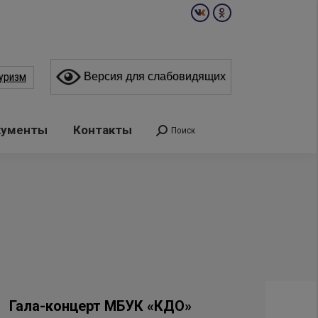
Вконтакте
Одноклассники
page
page
opens
opens
уризм
Версия для слабовидящих
in
in
new
new
window
window
кументы
Контакты
Поиск
Поиск:
Гала-концерт МБУК «КДО»